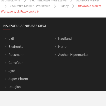
Strona główna
Sieci handlowe - Warszawa
Stokrotka Market
Stokrotka Market - Warszawa
Sklepy
Stokrotka Market
Warszawa, ul. Przeworska 6
NAJPOPULARNIEJSZE SIECI
Lidl
Kaufland
Biedronka
Netto
Rossmann
Auchan Hipermarket
Carrefour
Jysk
Super-Pharm
Douglas
OKAZJUM.PL