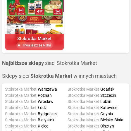
Stokrotka Market
Trwa jeszcze 6 dni
Najbliższe sklepy
sieci Stokrotka Market
Sklepy sieci
Stokrotka Market
w innych miastach
Stokrotka Market
Warszawa
Stokrotka Market
Gdańsk
Stokrotka Market
Poznań
Stokrotka Market
Szczecin
Stokrotka Market
Wrocław
Stokrotka Market
Lublin
Stokrotka Market
Łódź
Stokrotka Market
Katowice
Stokrotka Market
Bydgoszcz
Stokrotka Market
Gdynia
Stokrotka Market
Białystok
Stokrotka Market
Bielsko-Biała
Stokrotka Market
Kielce
Stokrotka Market
Olsztyn