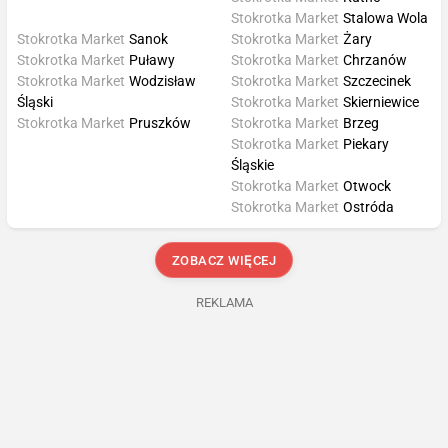
Stokrotka Market
Stalowa Wola
Stokrotka Market
Sanok
Stokrotka Market
Żary
Stokrotka Market
Puławy
Stokrotka Market
Chrzanów
Stokrotka Market
Wodzisław
Stokrotka Market
Szczecinek
Śląski
Stokrotka Market
Skierniewice
Stokrotka Market
Pruszków
Stokrotka Market
Brzeg
Stokrotka Market
Piekary
Śląskie
Stokrotka Market
Otwock
Stokrotka Market
Ostróda
ZOBACZ WIĘCEJ
REKLAMA