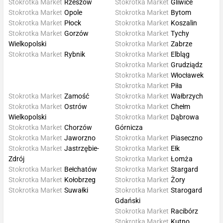
Stokrotka Market
Rzeszów
Stokrotka Market
Gliwice
Stokrotka Market
Opole
Stokrotka Market
Bytom
Stokrotka Market
Płock
Stokrotka Market
Koszalin
Stokrotka Market
Gorzów
Stokrotka Market
Tychy
Wielkopolski
Stokrotka Market
Zabrze
Stokrotka Market
Rybnik
Stokrotka Market
Elbląg
Stokrotka Market
Grudziądz
Stokrotka Market
Włocławek
Stokrotka Market
Piła
Stokrotka Market
Zamość
Stokrotka Market
Wałbrzych
Stokrotka Market
Ostrów
Stokrotka Market
Chełm
Wielkopolski
Stokrotka Market
Dąbrowa
Stokrotka Market
Chorzów
Górnicza
Stokrotka Market
Jaworzno
Stokrotka Market
Piaseczno
Stokrotka Market
Jastrzębie-
Stokrotka Market
Ełk
Zdrój
Stokrotka Market
Łomża
Stokrotka Market
Bełchatów
Stokrotka Market
Stargard
Stokrotka Market
Kołobrzeg
Stokrotka Market
Żory
Stokrotka Market
Suwałki
Stokrotka Market
Starogard
Gdański
Stokrotka Market
Racibórz
Stokrotka Market
Kutno