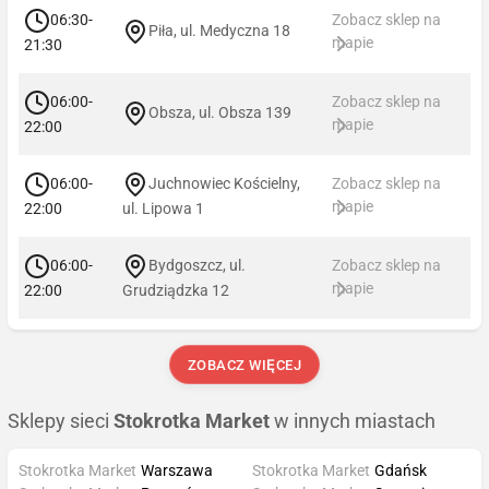
06:30-
Zobacz sklep na
Piła, ul. Medyczna 18
mapie
21:30
06:00-
Zobacz sklep na
Obsza, ul. Obsza 139
mapie
22:00
06:00-
Juchnowiec Kościelny,
Zobacz sklep na
mapie
22:00
ul. Lipowa 1
06:00-
Bydgoszcz, ul.
Zobacz sklep na
mapie
22:00
Grudziądzka 12
ZOBACZ WIĘCEJ
Sklepy sieci
Stokrotka Market
w innych miastach
Stokrotka Market
Warszawa
Stokrotka Market
Gdańsk