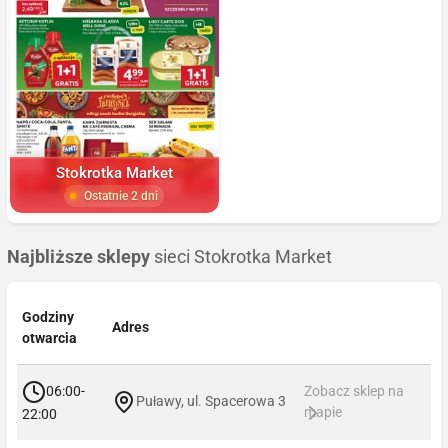
Stokrotka Market
Ostatnie 2 dni
Najbliższe sklepy
sieci Stokrotka Market
Godziny
Adres
otwarcia
06:00-
Zobacz sklep na
Puławy, ul. Spacerowa 3
mapie
22:00