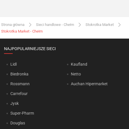
Strona główna
Sieci handlowe - Chełm
Stokrotka Market
Stokrotka Market - Chełm
NAJPOPULARNIEJSZE SIECI
Lidl
Kaufland
Biedronka
Netto
Rossmann
Auchan Hipermarket
Carrefour
Jysk
Super-Pharm
Douglas