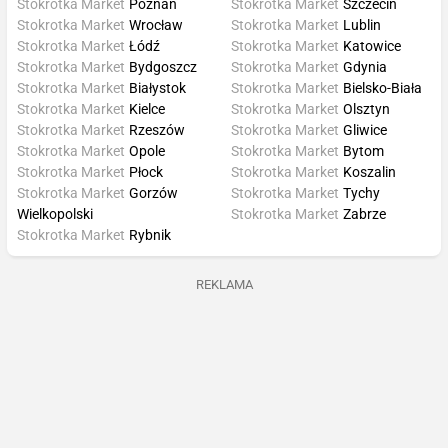
Stokrotka Market
Poznań
Stokrotka Market
Szczecin
Stokrotka Market
Wrocław
Stokrotka Market
Lublin
Stokrotka Market
Łódź
Stokrotka Market
Katowice
Stokrotka Market
Bydgoszcz
Stokrotka Market
Gdynia
Stokrotka Market
Białystok
Stokrotka Market
Bielsko-Biała
Stokrotka Market
Kielce
Stokrotka Market
Olsztyn
Stokrotka Market
Rzeszów
Stokrotka Market
Gliwice
Stokrotka Market
Opole
Stokrotka Market
Bytom
Stokrotka Market
Płock
Stokrotka Market
Koszalin
Stokrotka Market
Gorzów
Stokrotka Market
Tychy
Wielkopolski
Stokrotka Market
Zabrze
Stokrotka Market
Rybnik
REKLAMA