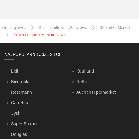
Strona główna
Sieci handlowe - Warszawa
Stokrotka Market
Stokrotka Market - Warszawa
NAJPOPULARNIEJSZE SIECI
Lidl
Kaufland
Biedronka
Netto
Rossmann
Auchan Hipermarket
Carrefour
Jysk
Super-Pharm
Douglas