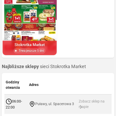
Stokrotka Market
Trwa jeszcze 5 dni
Najbliższe sklepy
sieci Stokrotka Market
Godziny
Adres
otwarcia
06:00-
Zobacz sklep na
Puławy, ul. Spacerowa 3
mapie
22:00