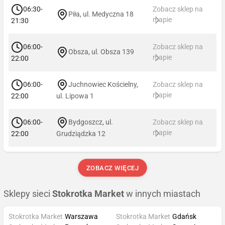
06:30-
Zobacz sklep na
Piła, ul. Medyczna 18
mapie
21:30
06:00-
Zobacz sklep na
Obsza, ul. Obsza 139
mapie
22:00
06:00-
Juchnowiec Kościelny,
Zobacz sklep na
mapie
22:00
ul. Lipowa 1
06:00-
Bydgoszcz, ul.
Zobacz sklep na
mapie
22:00
Grudziądzka 12
ZOBACZ WIĘCEJ
Sklepy sieci
Stokrotka Market
w innych miastach
Stokrotka Market
Warszawa
Stokrotka Market
Gdańsk