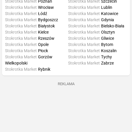
Stokrotka Market
Poznań
Stokrotka Market
Szczecin
Stokrotka Market
Wrocław
Stokrotka Market
Lublin
Stokrotka Market
Łódź
Stokrotka Market
Katowice
Stokrotka Market
Bydgoszcz
Stokrotka Market
Gdynia
Stokrotka Market
Białystok
Stokrotka Market
Bielsko-Biała
Stokrotka Market
Kielce
Stokrotka Market
Olsztyn
Stokrotka Market
Rzeszów
Stokrotka Market
Gliwice
Stokrotka Market
Opole
Stokrotka Market
Bytom
Stokrotka Market
Płock
Stokrotka Market
Koszalin
Stokrotka Market
Gorzów
Stokrotka Market
Tychy
Wielkopolski
Stokrotka Market
Zabrze
Stokrotka Market
Rybnik
REKLAMA