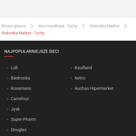
Strona główna
Sieci handlowe - Tychy
Stokrotka Market
Stokrotka Market - Tychy
NAJPOPULARNIEJSZE SIECI
Lidl
Kaufland
Biedronka
Netto
Rossmann
Auchan Hipermarket
Carrefour
Jysk
Super-Pharm
Douglas