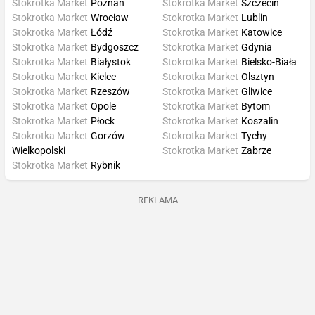
Stokrotka Market
Poznań
Stokrotka Market
Szczecin
Stokrotka Market
Wrocław
Stokrotka Market
Lublin
Stokrotka Market
Łódź
Stokrotka Market
Katowice
Stokrotka Market
Bydgoszcz
Stokrotka Market
Gdynia
Stokrotka Market
Białystok
Stokrotka Market
Bielsko-Biała
Stokrotka Market
Kielce
Stokrotka Market
Olsztyn
Stokrotka Market
Rzeszów
Stokrotka Market
Gliwice
Stokrotka Market
Opole
Stokrotka Market
Bytom
Stokrotka Market
Płock
Stokrotka Market
Koszalin
Stokrotka Market
Gorzów
Stokrotka Market
Tychy
Wielkopolski
Stokrotka Market
Zabrze
Stokrotka Market
Rybnik
REKLAMA