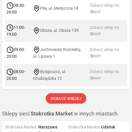
08:30-
Zobacz sklep na
Piła, ul. Medyczna 18
mapie
20:00
11:00-
Zobacz sklep na
Obsza, ul. Obsza 139
mapie
19:00
09:00-
Juchnowiec Kościelny,
Zobacz sklep na
mapie
20:00
ul. Lipowa 1
08:00-
Bydgoszcz, ul.
Zobacz sklep na
mapie
20:00
Grudziądzka 12
ZOBACZ WIĘCEJ
Sklepy sieci
Stokrotka Market
w innych miastach
Stokrotka Market
Warszawa
Stokrotka Market
Gdańsk