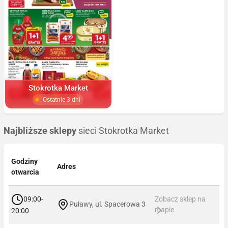
Stokrotka Market
Ostatnie 3 dni
Najbliższe sklepy
sieci Stokrotka Market
Godziny
Adres
otwarcia
09:00-
Zobacz sklep na
Puławy, ul. Spacerowa 3
mapie
20:00