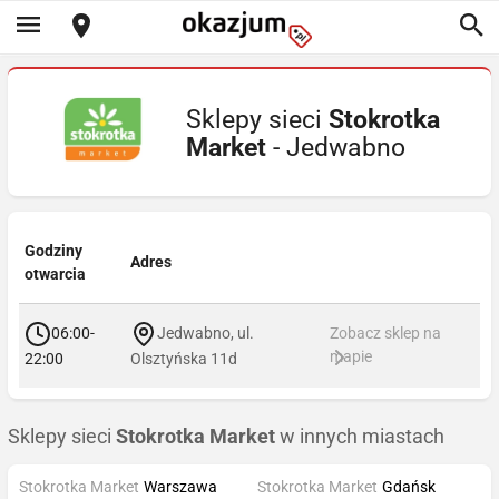
Sklepy sieci
Stokrotka
Market
- Jedwabno
Godziny
Adres
otwarcia
06:00-
Jedwabno, ul.
Zobacz sklep na
mapie
22:00
Olsztyńska 11d
Sklepy sieci
Stokrotka Market
w innych miastach
Stokrotka Market
Warszawa
Stokrotka Market
Gdańsk