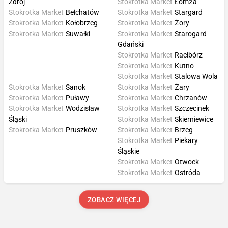
Zdrój
Stokrotka Market
Łomża
Stokrotka Market
Bełchatów
Stokrotka Market
Stargard
Stokrotka Market
Kołobrzeg
Stokrotka Market
Żory
Stokrotka Market
Suwałki
Stokrotka Market
Starogard
Gdański
Stokrotka Market
Racibórz
Stokrotka Market
Kutno
Stokrotka Market
Stalowa Wola
Stokrotka Market
Sanok
Stokrotka Market
Żary
Stokrotka Market
Puławy
Stokrotka Market
Chrzanów
Stokrotka Market
Wodzisław
Stokrotka Market
Szczecinek
Śląski
Stokrotka Market
Skierniewice
Stokrotka Market
Pruszków
Stokrotka Market
Brzeg
Stokrotka Market
Piekary
Śląskie
Stokrotka Market
Otwock
Stokrotka Market
Ostróda
ZOBACZ WIĘCEJ