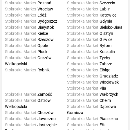
Stokrotka Market
Poznań
Stokrotka Market
Szczecin
Stokrotka Market
Wrocław
Stokrotka Market
Lublin
Stokrotka Market
Łódź
Stokrotka Market
Katowice
Stokrotka Market
Bydgoszcz
Stokrotka Market
Gdynia
Stokrotka Market
Białystok
Stokrotka Market
Bielsko-Biała
Stokrotka Market
Kielce
Stokrotka Market
Olsztyn
Stokrotka Market
Rzeszów
Stokrotka Market
Gliwice
Stokrotka Market
Opole
Stokrotka Market
Bytom
Stokrotka Market
Płock
Stokrotka Market
Koszalin
Stokrotka Market
Gorzów
Stokrotka Market
Tychy
Wielkopolski
Stokrotka Market
Zabrze
Stokrotka Market
Rybnik
Stokrotka Market
Elbląg
Stokrotka Market
Grudziądz
Stokrotka Market
Włocławek
Stokrotka Market
Piła
Stokrotka Market
Zamość
Stokrotka Market
Wałbrzych
Stokrotka Market
Ostrów
Stokrotka Market
Chełm
Wielkopolski
Stokrotka Market
Dąbrowa
Stokrotka Market
Chorzów
Górnicza
Stokrotka Market
Jaworzno
Stokrotka Market
Piaseczno
Stokrotka Market
Jastrzębie-
Stokrotka Market
Ełk