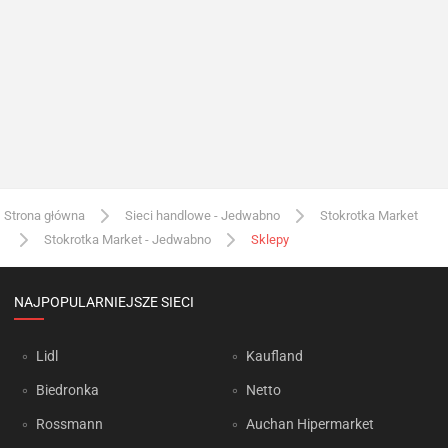
Strona główna
Sieci handlowe - Jedwabno
Stokrotka Market
Stokrotka Market - Jedwabno
Sklepy
NAJPOPULARNIEJSZE SIECI
Lidl
Kaufland
Biedronka
Netto
Rossmann
Auchan Hipermarket