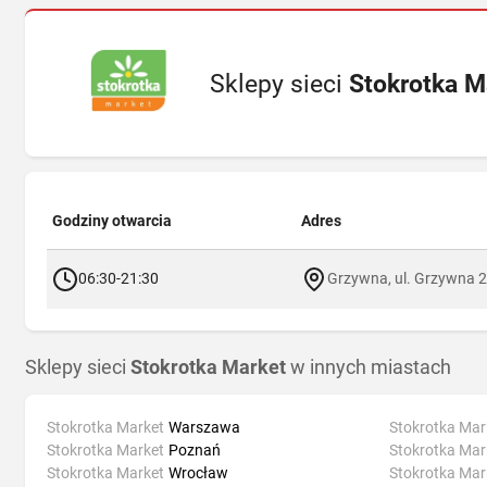
Sklepy sieci
Stokrotka M
Godziny otwarcia
Adres
06:30-21:30
Grzywna, ul. Grzywna 
Sklepy sieci
Stokrotka Market
w innych miastach
Stokrotka Market
Warszawa
Stokrotka Mar
Stokrotka Market
Poznań
Stokrotka Mar
Stokrotka Market
Wrocław
Stokrotka Mar