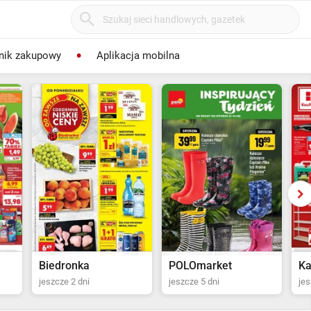
nik zakupowy
Aplikacja mobilna
POLOmarket
Kaufland
Jy
jeszcze 5 dni
jeszcze 13 dni
jes