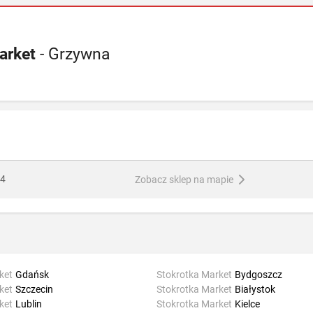
arket
- Grzywna
24
Zobacz sklep na mapie
ket
Gdańsk
Stokrotka Market
Bydgoszcz
ket
Szczecin
Stokrotka Market
Białystok
ket
Lublin
Stokrotka Market
Kielce