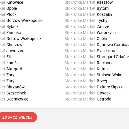
ket
Katowice
Stokrotka Market
Rzeszów
ket
Opole
Stokrotka Market
Bytom
ket
Płock
Stokrotka Market
Koszalin
ket
Gorzów Wielkopolski
Stokrotka Market
Tychy
ket
Rybnik
Stokrotka Market
Zabrze
ket
Zamość
Stokrotka Market
Wałbrzych
ket
Ostrów Wielkopolski
Stokrotka Market
Chełm
ket
Chorzów
Stokrotka Market
Dąbrowa Górnicz
ket
Jaworzno
Stokrotka Market
Piaseczno
ket
Ełk
Stokrotka Market
Starogard Gdańsk
ket
Łomża
Stokrotka Market
Racibórz
ket
Stargard
Stokrotka Market
Kutno
ket
Żory
Stokrotka Market
Stalowa Wola
ket
Żary
Stokrotka Market
Brzeg
ket
Chrzanów
Stokrotka Market
Piekary Śląskie
ket
Szczecinek
Stokrotka Market
Otwock
ket
Skierniewice
Stokrotka Market
Ostróda
ZOBACZ WIĘCEJ