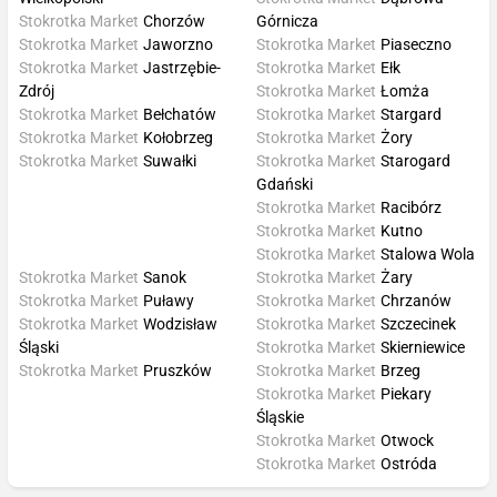
Stokrotka Market
Chorzów
Górnicza
Stokrotka Market
Jaworzno
Stokrotka Market
Piaseczno
Stokrotka Market
Jastrzębie-
Stokrotka Market
Ełk
Zdrój
Stokrotka Market
Łomża
Stokrotka Market
Bełchatów
Stokrotka Market
Stargard
Stokrotka Market
Kołobrzeg
Stokrotka Market
Żory
Stokrotka Market
Suwałki
Stokrotka Market
Starogard
Gdański
Stokrotka Market
Racibórz
Stokrotka Market
Kutno
Stokrotka Market
Stalowa Wola
Stokrotka Market
Sanok
Stokrotka Market
Żary
Stokrotka Market
Puławy
Stokrotka Market
Chrzanów
Stokrotka Market
Wodzisław
Stokrotka Market
Szczecinek
Śląski
Stokrotka Market
Skierniewice
Stokrotka Market
Pruszków
Stokrotka Market
Brzeg
Stokrotka Market
Piekary
Śląskie
Stokrotka Market
Otwock
Stokrotka Market
Ostróda