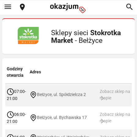
Sklepy sieci
Stokrotka
Market
- Bełżyce
Godziny
Adres
otwarcia
07:00-
Zobacz sklep na
Bełżyce, ul. Spółdzielcza 2
mapie
21:00
06:00-
Zobacz sklep na
Bełżyce, ul. Bychawska 17
mapie
21:00