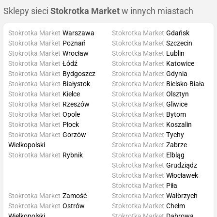
Sklepy sieci
Stokrotka Market
w innych miastach
Stokrotka Market
Warszawa
Stokrotka Market
Gdańsk
Stokrotka Market
Poznań
Stokrotka Market
Szczecin
Stokrotka Market
Wrocław
Stokrotka Market
Lublin
Stokrotka Market
Łódź
Stokrotka Market
Katowice
Stokrotka Market
Bydgoszcz
Stokrotka Market
Gdynia
Stokrotka Market
Białystok
Stokrotka Market
Bielsko-Biała
Stokrotka Market
Kielce
Stokrotka Market
Olsztyn
Stokrotka Market
Rzeszów
Stokrotka Market
Gliwice
Stokrotka Market
Opole
Stokrotka Market
Bytom
Stokrotka Market
Płock
Stokrotka Market
Koszalin
Stokrotka Market
Gorzów
Stokrotka Market
Tychy
Wielkopolski
Stokrotka Market
Zabrze
Stokrotka Market
Rybnik
Stokrotka Market
Elbląg
Stokrotka Market
Grudziądz
Stokrotka Market
Włocławek
Stokrotka Market
Piła
Stokrotka Market
Zamość
Stokrotka Market
Wałbrzych
Stokrotka Market
Ostrów
Stokrotka Market
Chełm
Wielkopolski
Stokrotka Market
Dąbrowa