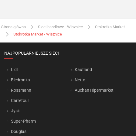
Strona główna
Sieci handlowe - Wisznice
Stokrotka Market
Stokrotka Market - Wisznice
NAJPOPULARNIEJSZE SIECI
Lidl
Kaufland
Biedronka
Netto
Rossmann
Auchan Hipermarket
Carrefour
Jysk
Super-Pharm
Douglas