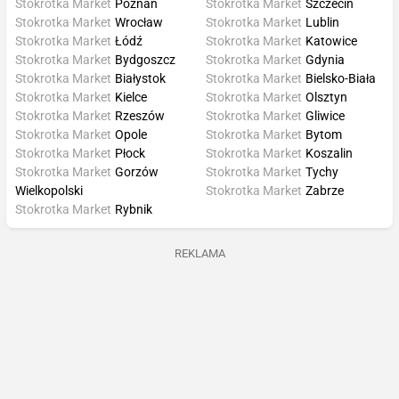
Stokrotka Market
Poznań
Stokrotka Market
Szczecin
Stokrotka Market
Wrocław
Stokrotka Market
Lublin
Stokrotka Market
Łódź
Stokrotka Market
Katowice
Stokrotka Market
Bydgoszcz
Stokrotka Market
Gdynia
Stokrotka Market
Białystok
Stokrotka Market
Bielsko-Biała
Stokrotka Market
Kielce
Stokrotka Market
Olsztyn
Stokrotka Market
Rzeszów
Stokrotka Market
Gliwice
Stokrotka Market
Opole
Stokrotka Market
Bytom
Stokrotka Market
Płock
Stokrotka Market
Koszalin
Stokrotka Market
Gorzów
Stokrotka Market
Tychy
Wielkopolski
Stokrotka Market
Zabrze
Stokrotka Market
Rybnik
REKLAMA