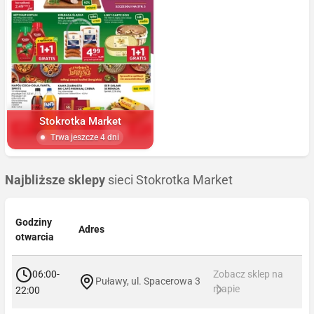
Stokrotka Market
Trwa jeszcze 4 dni
Najbliższe sklepy
sieci Stokrotka Market
Godziny
Adres
otwarcia
06:00-
Zobacz sklep na
Puławy, ul. Spacerowa 3
mapie
22:00