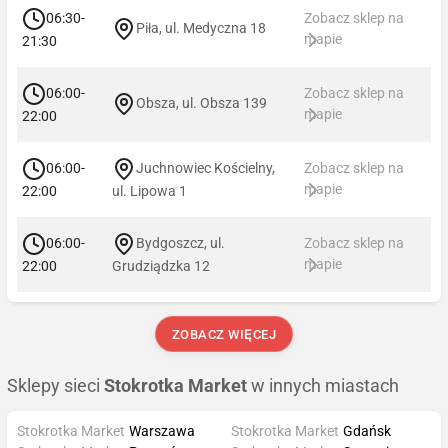
06:30-
Zobacz sklep na
Piła, ul. Medyczna 18
mapie
21:30
06:00-
Zobacz sklep na
Obsza, ul. Obsza 139
mapie
22:00
06:00-
Juchnowiec Kościelny,
Zobacz sklep na
mapie
22:00
ul. Lipowa 1
06:00-
Bydgoszcz, ul.
Zobacz sklep na
mapie
22:00
Grudziądzka 12
ZOBACZ WIĘCEJ
Sklepy sieci
Stokrotka Market
w innych miastach
Stokrotka Market
Warszawa
Stokrotka Market
Gdańsk