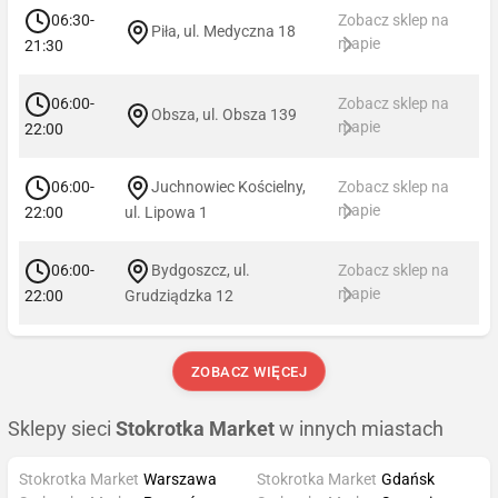
06:30-
Zobacz sklep na
Piła, ul. Medyczna 18
mapie
21:30
06:00-
Zobacz sklep na
Obsza, ul. Obsza 139
mapie
22:00
06:00-
Juchnowiec Kościelny,
Zobacz sklep na
mapie
22:00
ul. Lipowa 1
06:00-
Bydgoszcz, ul.
Zobacz sklep na
mapie
22:00
Grudziądzka 12
ZOBACZ WIĘCEJ
Sklepy sieci
Stokrotka Market
w innych miastach
Stokrotka Market
Warszawa
Stokrotka Market
Gdańsk