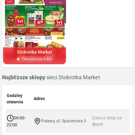
Stokrotka Market
Trwa jeszcze 4 dni
Najbliższe sklepy
sieci Stokrotka Market
Godziny
Adres
otwarcia
06:00-
Zobacz sklep na
Puławy, ul. Spacerowa 3
mapie
22:00