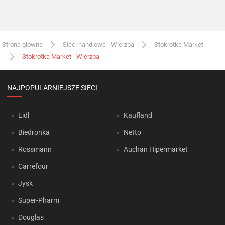
Strona główna
Sieci handlowe - Wierzba
Stokrotka Market
Stokrotka Market - Wierzba
NAJPOPULARNIEJSZE SIECI
Lidl
Kaufland
Biedronka
Netto
Rossmann
Auchan Hipermarket
Carrefour
Jysk
Super-Pharm
Douglas