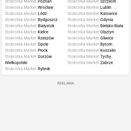
Stokrotka Market
Poznań
Stokrotka Market
Szczecin
Stokrotka Market
Wrocław
Stokrotka Market
Lublin
Stokrotka Market
Łódź
Stokrotka Market
Katowice
Stokrotka Market
Bydgoszcz
Stokrotka Market
Gdynia
Stokrotka Market
Białystok
Stokrotka Market
Bielsko-Biała
Stokrotka Market
Kielce
Stokrotka Market
Olsztyn
Stokrotka Market
Rzeszów
Stokrotka Market
Gliwice
Stokrotka Market
Opole
Stokrotka Market
Bytom
Stokrotka Market
Płock
Stokrotka Market
Koszalin
Stokrotka Market
Gorzów
Stokrotka Market
Tychy
Wielkopolski
Stokrotka Market
Zabrze
Stokrotka Market
Rybnik
REKLAMA