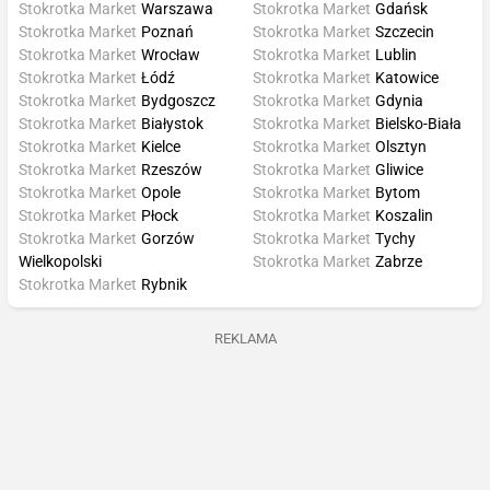
Stokrotka Market
Warszawa
Stokrotka Market
Gdańsk
Stokrotka Market
Poznań
Stokrotka Market
Szczecin
Stokrotka Market
Wrocław
Stokrotka Market
Lublin
Stokrotka Market
Łódź
Stokrotka Market
Katowice
Stokrotka Market
Bydgoszcz
Stokrotka Market
Gdynia
Stokrotka Market
Białystok
Stokrotka Market
Bielsko-Biała
Stokrotka Market
Kielce
Stokrotka Market
Olsztyn
Stokrotka Market
Rzeszów
Stokrotka Market
Gliwice
Stokrotka Market
Opole
Stokrotka Market
Bytom
Stokrotka Market
Płock
Stokrotka Market
Koszalin
Stokrotka Market
Gorzów
Stokrotka Market
Tychy
Wielkopolski
Stokrotka Market
Zabrze
Stokrotka Market
Rybnik
REKLAMA