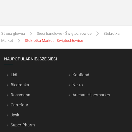
Strona główna
Sieci handlowe - Świętochłowice
Stokrotka
Market
Stokrotka Market - Świętochłowice
NAJPOPULARNIEJSZE SIECI
Lidl
Kaufland
Biedronka
Netto
Rossmann
Auchan Hipermarket
Carrefour
Jysk
Super-Pharm