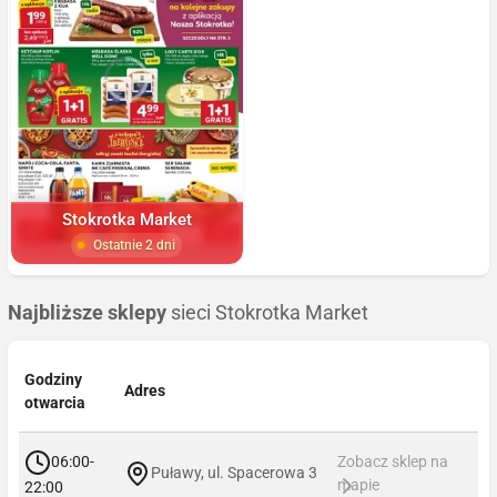
Stokrotka Market
Ostatnie 2 dni
Najbliższe sklepy
sieci Stokrotka Market
Godziny
Adres
otwarcia
06:00-
Zobacz sklep na
Puławy, ul. Spacerowa 3
mapie
22:00