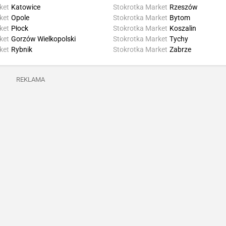
ket
Katowice
Stokrotka Market
Rzeszów
ket
Opole
Stokrotka Market
Bytom
ket
Płock
Stokrotka Market
Koszalin
ket
Gorzów Wielkopolski
Stokrotka Market
Tychy
ket
Rybnik
Stokrotka Market
Zabrze
REKLAMA