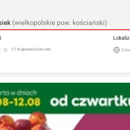
siek
(wielkopolskie pow. kościański)
i
Lokaliz
2.7 (6 głosów)
Oceń sieć
Zoba