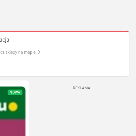
acja
cz sklepy na mapie
REKLAMA
NOWA