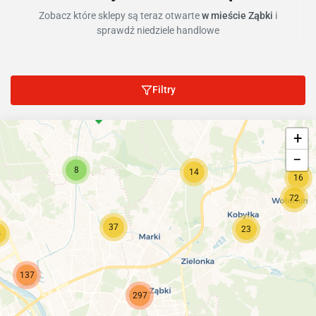
Zobacz które sklepy są teraz otwarte
w mieście Ząbki
i
sprawdź niedziele handlowe
Filtry
+
−
8
14
16
72
37
23
5
137
297