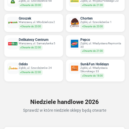
Ząbki, ul. Szwoleżerów 68
Ząbki, ul. Wojska Polskiego 23
Otwarte do 20:00
Otwarte do 21:00
Groszek
Chorten
Warszawa, ul. Młodzieńcza 2
Ząbki, ul. Szwoleżerów 1
Otwarte do 20:00
Otwarte do 20:00
Delikatesy Centrum
Pepco
Warszawa, ul. Samarytanka 5
Ząbki, ul. Władysława Reymonta
30
Otwarte do 22:00
Otwarte do 21:00
Odido
Sun&Fun Holidays
Ząbki, ul. Szwoleżerów 24
Ząbki, ul. Władysława
Sikorskiego 33
Otwarte do 22:00
Otwarte do 18:00
Niedziele handlowe 2026
Sprawdź w które niedziele sklepy będą otwarte